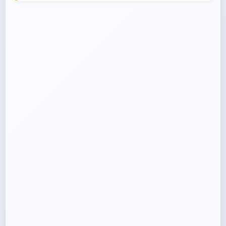
Ley Orgánica de Educación Superior (LOES)
Reglamento de Régimen Académico del CES
Código de Trabajo
Reglamento Interno Institucional
Convenios específicos con empresas e
instituciones