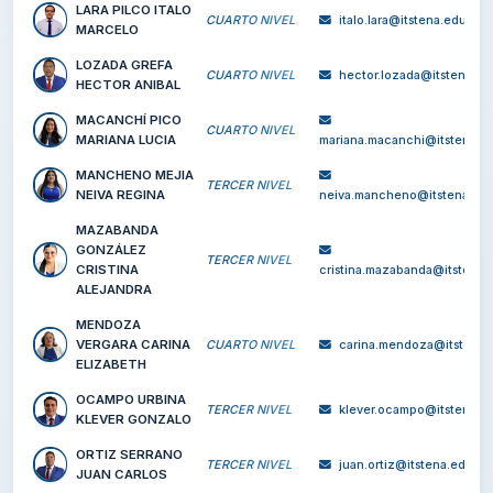
VINICIO
HEREDIA
SHIGUANGO
TERCER NIVEL
yajaira.heredia@i
YAJAIRA ANDREA
JARAMILLO
TITUAÑA BETTY
CUARTO NIVEL
betty.jaramillo@i
ALEXANDRA
JIMENEZ FRANCO
TERCER NIVEL
MARJORIE JISSELA
marjorie.jimenez@it
LARA PILCO ITALO
CUARTO NIVEL
italo.lara@itsten
MARCELO
LOZADA GREFA
CUARTO NIVEL
hector.lozada@it
HECTOR ANIBAL
MACANCHÍ PICO
CUARTO NIVEL
MARIANA LUCIA
mariana.macanchi@it
MANCHENO MEJIA
TERCER NIVEL
NEIVA REGINA
neiva.mancheno@its