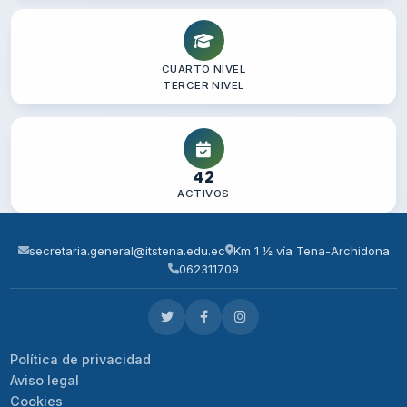
ALEXANDER
ZUÑA CADPATA
VERONICA
TERCER NIVEL
veronica.zuna@it
GISSELA
42
TOTAL PERSONAL
42
RESULTADOS