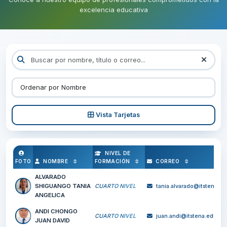
Directorio del Personal
Conoce a nuestro equipo de profesionales comprometidos c
excelencia educativa
Vista Tarjetas
NIVEL DE
FOTO
NOMBRE
FORMACIÓN
CORREO
ALVARADO