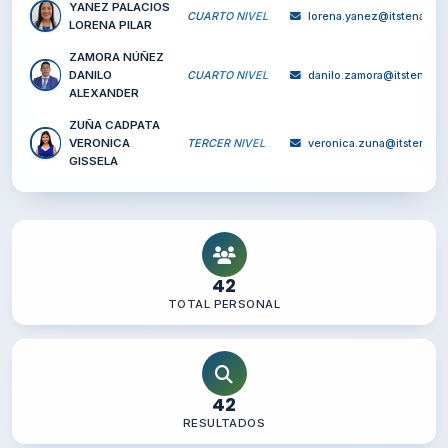
ROMERO ALAVA
CUARTO NIVEL
ana.romero@itste
ANA CAROLINA
RUIZ GAIBOR
CUARTO NIVEL
sergio.ruiz@itste
SERGIO IVAN
TOALOMBO DIAZ
ALVARO
CUARTO NIVEL
alvaro.toalombo@
SANTIAGO
VÉLEZ ZAMBRANO
TERCER NIVEL
ramon.velez@itst
RAMÓN ANDRÉS
LICENCIADA EN
YÁNEZ GARCÍA
CIENCIAS DE
flor.yanez@itste
FLOR ARACELY
EDUCACIÓN
INICIAL
YANEZ PALACIOS
CUARTO NIVEL
lorena.yanez@its
LORENA PILAR
ZAMORA NÚÑEZ
DANILO
CUARTO NIVEL
danilo.zamora@it