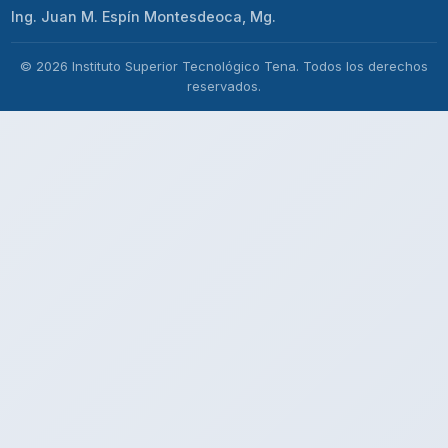
CUARTO NIVEL
TERCER NIVEL
42
ACTIVOS
secretaria.general@itstena.edu.ec
Km 1 ½ vía Tena-Archi
062311709
Política de privacidad
Aviso legal
Cookies