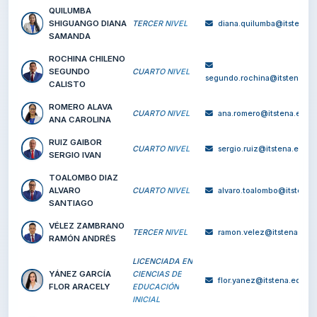
MAZABANDA
GONZÁLEZ
TERCER NIVEL
CRISTINA
cristina.mazabanda@
ALEJANDRA
MENDOZA
VERGARA CARINA
CUARTO NIVEL
carina.mendoza@
ELIZABETH
OCAMPO URBINA
TERCER NIVEL
klever.ocampo@it
KLEVER GONZALO
ORTIZ SERRANO
TERCER NIVEL
juan.ortiz@itsten
JUAN CARLOS
QUILUMBA
SHIGUANGO DIANA
TERCER NIVEL
diana.quilumba@i
SAMANDA
ROCHINA CHILENO
SEGUNDO
CUARTO NIVEL
segundo.rochina@its
CALISTO