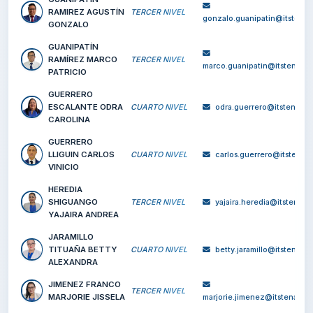
GOMEZ GONZALEZ
CUARTO NIVEL
belgica.gomez@i
BELGICA JUDITH
GOMEZ RIVAS INES
CUARTO NIVEL
ines.gomez@itst
BEATRIZ
GONZALEZ
CHAVEZ NELLY
TERCER NIVEL
nelly.gonzales@i
ALEXANDRA
GUANIPATIN
RAMIREZ AGUSTÍN
TERCER NIVEL
gonzalo.guanipatin@
GONZALO
GUANIPATÍN
RAMÍREZ MARCO
TERCER NIVEL
marco.guanipatin@it
PATRICIO
GUERRERO
ESCALANTE ODRA
CUARTO NIVEL
odra.guerrero@it
CAROLINA
GUERRERO
LLIGUIN CARLOS
CUARTO NIVEL
carlos.guerrero@