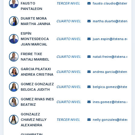
CERDA VEGA
TERCER NIVEL
johnny.cerda@its
JOHNNY OMAR
CHANGO CHANGO
CUARTO NIVEL
henry.chango@it
HENRY FABIAN
CLAUDIO ESPIN
FAUSTO
TERCER NIVEL
fausto.claudio@i
PANTALEON
DUARTE MORA
CUARTO NIVEL
martha.duarte@it
MARTHA JANINA
ESPÍN
MONTESDEOCA
CUARTO NIVEL
juan.espin@itste
JUAN MARCIAL
FREIRE TIXE
CUARTO NIVEL
natali.freire@its
NATALI MARIBEL
GARCIA PILATAXI
CUARTO NIVEL
andrea.garcia@it
ANDREA CRISTINA