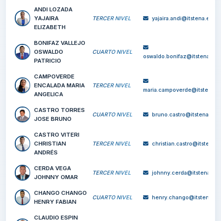
SHIGUANGO TANIA
CUARTO NIVEL
tania.alvarado@it
ANGELICA
ANDI CHONGO
CUARTO NIVEL
juan.andi@itsten
JUAN DAVID
ANDI LOZADA
YAJAIRA
TERCER NIVEL
yajaira.andi@itst
ELIZABETH
BONIFAZ VALLEJO
OSWALDO
CUARTO NIVEL
oswaldo.bonifaz@its
PATRICIO
CAMPOVERDE
ENCALADA MARIA
TERCER NIVEL
maria.campoverde@i
ANGELICA
CASTRO TORRES
CUARTO NIVEL
bruno.castro@its
JOSE BRUNO
CASTRO VITERI
CHRISTIAN
TERCER NIVEL
christian.castro@
ANDRÉS